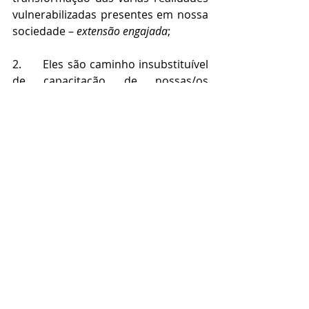
vulnerabilizadas presentes em nossa 
sociedade – 
extensão engajada
;
2.      Eles são caminho insubstituível 
de capacitação de nossas/os 
alunas/os para a prática engajada da 
engenharia (ou seja, para uma 
prática com compromisso 
socioambiental) – 
ensino
;
3.      Eles constituem um meio 
privilegiado para identificarmos 
coisas sobre as quais precisamos 
saber mais (p.e., como praticar 
extensão e engenharia que 
promovam empoderamento) e para 
aprendermos sobre essas coisas 
com os grupos ou comunidades 