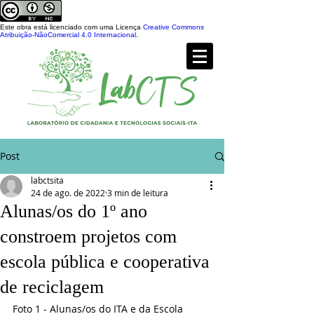
Este obra está licenciado com uma Licença
Creative Commons
Atribuição-NãoComercial 4.0 Internacional
.
Post
labctsita
24 de ago. de 2022
3 min de leitura
Alunas/os do 1º ano
constroem projetos com
escola pública e cooperativa
de reciclagem
Foto 1 - Alunas/os do ITA e da Escola 