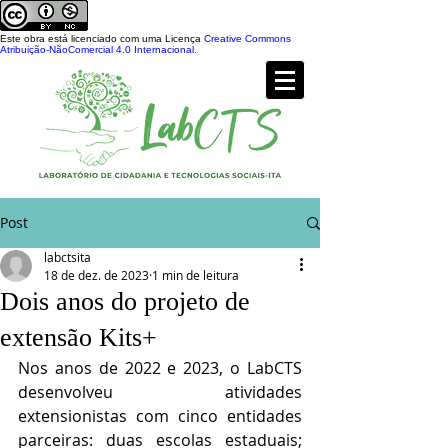
Este obra está licenciado com uma Licença
Creative Commons
Atribuição-NãoComercial 4.0 Internacional
.
Post
labctsita
18 de dez. de 2023
1 min de leitura
Dois anos do projeto de
extensão Kits+
Nos anos de 2022 e 2023, o LabCTS 
desenvolveu atividades 
extensionistas com cinco entidades 
parceiras: duas escolas estaduais; 