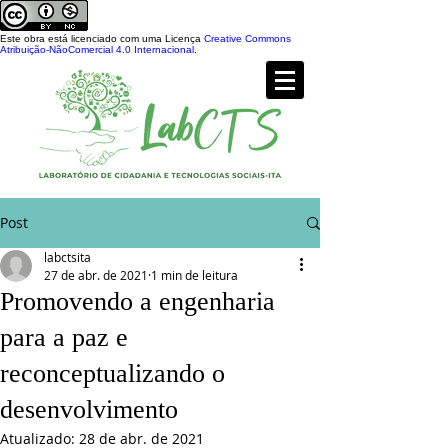
Este obra está licenciado com uma Licença
Creative Commons
Atribuição-NãoComercial 4.0 Internacional
.
Post
labctsita
27 de abr. de 2021
1 min de leitura
Promovendo a engenharia
para a paz e
reconceptualizando o
desenvolvimento
Atualizado:
28 de abr. de 2021