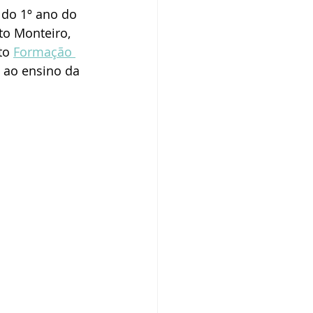
 do 1º ano do 
to Monteiro, 
to 
Formação 
s ao ensino da 