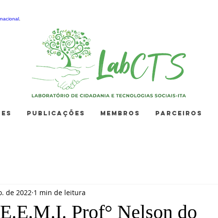
nacional
.
ÕES
PUBLICAÇÕES
MEMBROS
PARCEIROS
o. de 2022
1 min de leitura
.E.E.M.I. Prof° Nelson do