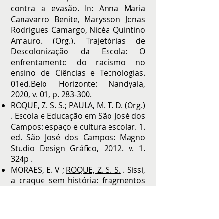
contra a evasão. In: Anna Maria
Canavarro Benite, Marysson Jonas
Rodrigues Camargo, Nicéa Quintino
Amauro. (Org.). Trajetórias de
Descolonização da Escola: O
enfrentamento do racismo no
ensino de Ciências e Tecnologias.
01ed.Belo Horizonte: Nandyala,
2020, v. 01, p. 283-300.
ROQUE, Z. S. S.
; PAULA, M. T. D. (Org.)
. Escola e Educação em São José dos
Campos: espaço e cultura escolar. 1.
ed. São José dos Campos: Magno
Studio Design Gráfico, 2012. v. 1.
324p .
MORAES, E. V ;
ROQUE, Z. S. S.
. Sissi,
a craque sem história: fragmentos
sobre o futebol feminino no Brasil
(1984-1989)
. REVISTA ELETRÔNICA
DISCENTE HISTÓRIA.COM, v. 2, p.