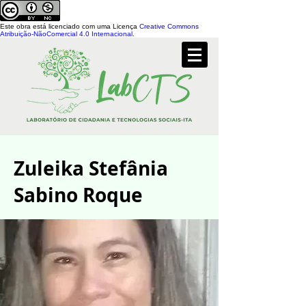
Este obra está licenciado com uma Licença
Creative Commons
Atribuição-NãoComercial 4.0 Internacional
.
Zuleika Stefânia
Sabino Roque