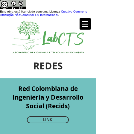
Este obra está licenciado com uma Licença
Creative Commons
Atribuição-NãoComercial 4.0 Internacional
.
REDES
Red Colombiana de
Ingeniería y Desarrollo
Social (Recids)
LINK