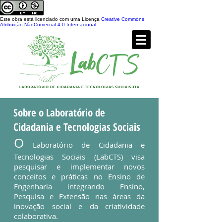
Este obra está licenciado com uma Licença
Creative Commons
Atribuição-NãoComercial 4.0 Internacional
.
Sobre o Laboratório de
Cidadania e Tecnologias Sociais
O
Laboratório de Cidadania e
Tecnologias Sociais (LabCTS) visa
pesquisar e implementar novos
conceitos e práticas no Ensino de
Engenharia integrando Ensino,
Pesquisa e Extensão nas áreas da
inovação social e da criatividade
colaborativa.