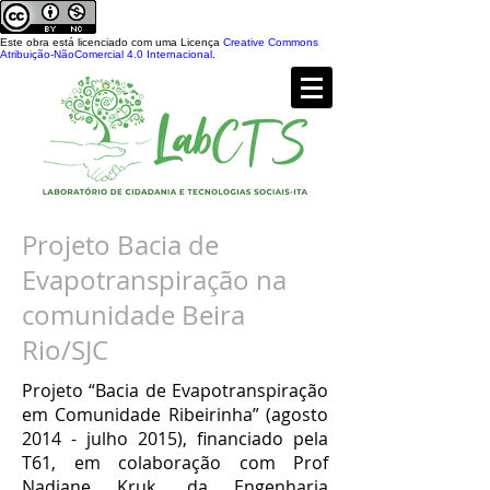
Este obra está licenciado com uma Licença
Creative Commons
Atribuição-NãoComercial 4.0 Internacional
.
Projeto Bacia de
Evapotranspiração na
comunidade Beira
Rio/SJC
Projeto “Bacia de Evapotranspiração
em Comunidade Ribeirinha” (agosto
2014 - julho 2015), financiado pela
T61, em colaboração com Prof
Nadiane Kruk, da Engenharia