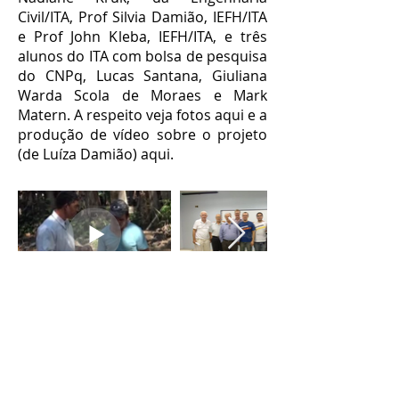
Civil/ITA, Prof Silvia Damião, IEFH/ITA
e Prof John Kleba, IEFH/ITA, e três
alunos do ITA com bolsa de pesquisa
do CNPq, Lucas Santana, Giuliana
Warda Scola de Moraes e Mark
Matern. A respeito veja fotos aqui e a
produção de vídeo sobre o projeto
(de Luíza Damião) aqui.
Laboratório de Cidadania e Tecnologias Sociais - LabCTS
Instituto Tecnológico de Aeronáutica - ITA
Praça Marechal Eduardo Gomes, 50 - Vila das Acácias,
12228-900 São José dos Campos/SP - Brasil