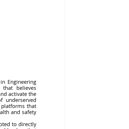
in Engineering 
hat believes 
d activate the 
f underserved 
latforms that 
lth and safety 
ted to directly 