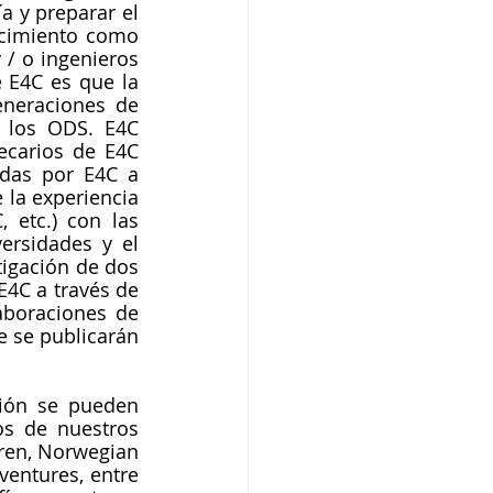
a y preparar el 
ocimiento como 
/ o ingenieros 
 E4C es que la 
neraciones de 
 los ODS. E4C 
ecarios de E4C 
adas por E4C a 
la experiencia 
 etc.) con las 
ersidades y el 
igación de dos 
E4C a través de 
aboraciones de 
e se publicarán 
ión se pueden 
s de nuestros 
dren, Norwegian 
entures, entre 