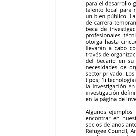
para el desarrollo 
talento local para 
un bien público. La
de carrera temprana
beca de investigac
profesionales técn
otorga hasta cincu
llevarán a cabo co
través de organizac
del becario en su s
necesidades de orga
sector privado. Los
tipos; 1) tecnologí
la investigación en
investigación defin
en la página de inv
Algunos ejemplos 
encontrar en nuest
socios de años ant
Refugee Council, Am