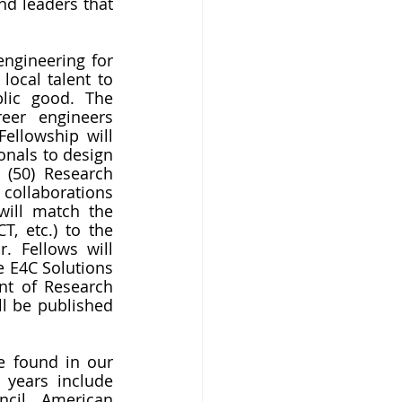
d leaders that 
ngineering for 
ocal talent to 
lic good. The 
eer engineers 
ellowship will 
nals to design 
 (50) Research 
ollaborations 
ill match the 
T, etc.) to the 
. Fellows will 
e E4C Solutions 
nt of Research 
l be published 
Some examples of our partners and Research Collaborations could be found in our 
years include 
cil, American 