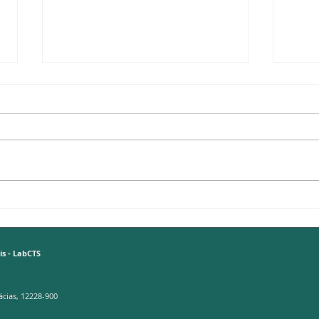
ITA fortalece a formação cidadã
(2025
e tecnológica com atuação em
62 - 
seis escolas públicas de São José
Tecn
dos Campos
is - LabCTS
ácias, 12228-900