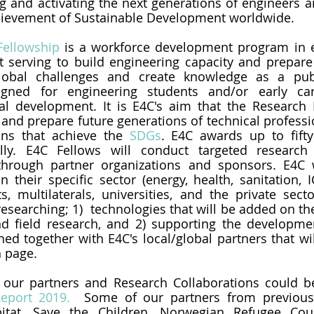
g and activating the next generations of engineers an
chievement of Sustainable Development worldwide.
Fellowship
 is a workforce development program in e
serving to build engineering capacity and prepare l
lobal challenges and create knowledge as a pub
igned for engineering students and/or early car
al development. It is E4C's aim that the Research F
and prepare future generations of technical professio
ons that achieve the 
SDGs
. E4C awards up to fifty
lly. E4C Fellows will conduct targeted research c
through partner organizations and sponsors. E4C w
n their specific sector (energy, health, sanitation, IC
, multilaterals, universities, and the private sector
researching; 1)  technologies that will be added on th
nd field research, and 2) supporting the developme
ned together with E4C's local/global partners that wil
h page.
eport 2019.
  Some of our partners from previous 
tat, Save the Children, Norwegian Refugee Coun