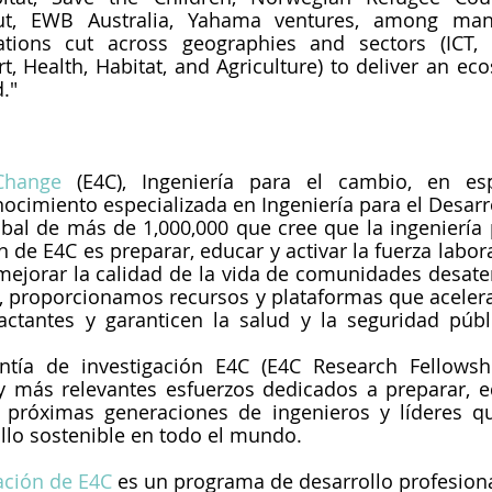
rut, EWB Australia, Yahama ventures, among man
ations cut across geographies and sectors (ICT, E
rt, Health, Habitat, and Agriculture) to deliver an ec
."
Change
 (E4C), Ingeniería para el cambio, en es
ocimiento especializada en Ingeniería para el Desarro
al de más de 1,000,000 que cree que la ingeniería 
 de E4C es preparar, educar y activar la fuerza labora
mejorar la calidad de la vida de comunidades desate
, proporcionamos recursos y plataformas que aceleran
ctantes y garanticen la salud y la seguridad públi
ntía de investigación E4C (E4C Research Fellowsh
 más relevantes esfuerzos dedicados a preparar, ed
 próximas generaciones de ingenieros y líderes qu
llo sostenible en todo el mundo.
ación de E4C
es un programa de desarrollo profesional