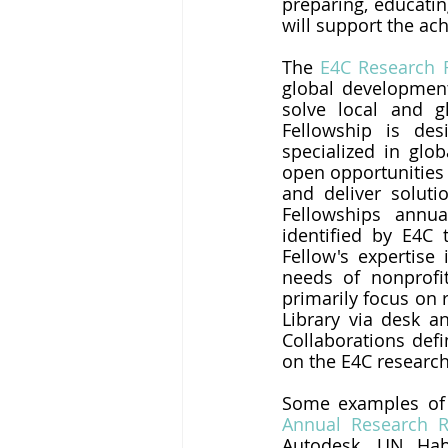
preparing, educatin
will support the a
The 
E4C Research 
global development 
solve local and g
Fellowship is des
specialized in glob
open opportunities 
and deliver soluti
Fellowships annua
identified by E4C 
Fellow's expertise i
needs of nonprofits
primarily focus on 
Library via desk a
Collaborations defi
on the E4C researc
Annual Research R
Autodesk, UN Habi