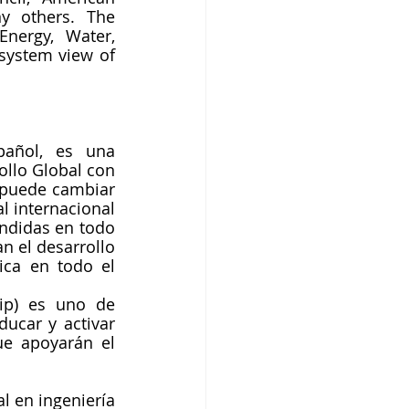
y others. The 
nergy, Water, 
osystem view of 
pañol, es una 
llo Global con 
puede cambiar 
l internacional 
ndidas en todo 
 el desarrollo 
ca en todo el 
ip) es uno de 
ucar y activar 
e apoyarán el 
 en ingeniería 