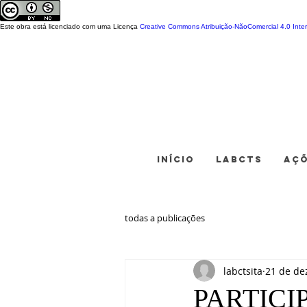
Este obra está licenciado com uma Licença
Creative Commons Atribuição-NãoComercial 4.0 Inter
INÍCIO
LABCTS
AÇ
todas a publicações
labctsita
21 de de
PARTICIPE