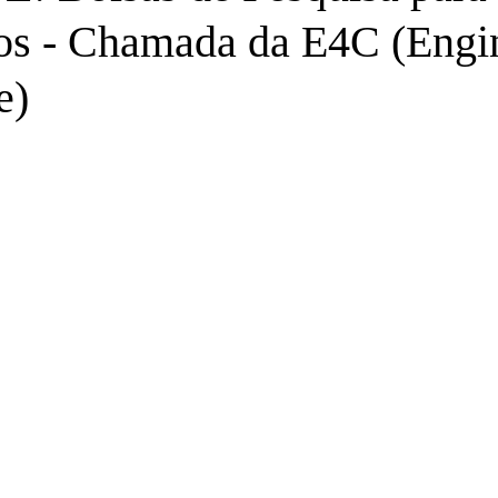
os - Chamada da E4C (Engi
e)