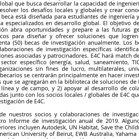
global que busca desarrollar la capacidad de ingenierí
resolver los desafíos locales y globales y crear con
 beca está diseñada para estudiantes de ingeniería y 
 especializados en desarrollo global. El objetivo de
ión abra oportunidades y prepare a las futuras ge
icos para diseñar y ofrecer soluciones que logren
enta (50) becas de investigación anualmente. Los b
laboraciones de investigación específicas identific
iones asociadas y patrocinadores. E4C hará match de 
ector específico (energía, salud, saneamiento, TIC,
nizaciones sin fines de lucro, multilaterales, univ
 becarios se centrarán principalmente en hacer invest
as que se agregarán en la biblioteca de soluciones de 
 línea y de campo, y 2) apoyar al desarrollo de col
idas junto con los socios locales / globales de E4C qu
estigación de E4C.
de nuestros socios y colaboraciones de investigac
ro Informe de investigación anual de 2019. Alguno
eriores incluyen Autodesk, UN 
Habitat
, Save the Chil
erican University of Beirut, EWB Australia, Yahama v