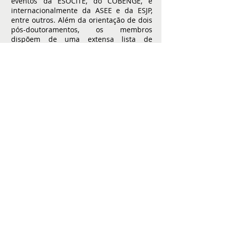
eventos da ESOCITE, do COBENGE, e
internacionalmente da ASEE e da ESJP,
entre outros. Além da orientação de dois
pós-doutoramentos, os membros
dispõem de uma extensa lista de
publicações, acessada no link:
https://www.labcts.org/
ou nos
respectivos CV Lattes.
Instituição do grupo:
Instituto
Tecnológico de Aeronáutica - ITA
Laboratório de Cidadania e Tecnologias Sociais - LabCTS
Instituto Tecnológico de Aeronáutica - ITA
Praça Marechal Eduardo Gomes, 50 - Vila das Acácias,
12228-900 São José dos Campos/SP - Brasil
Email:
labcts@ita.br
|
labcts.ita@gmail.com
Telefone:
(12) 3305 8431