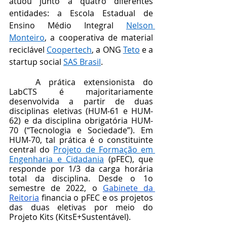
atuou junto a quatro diferentes 
entidades: a Escola Estadual de 
Ensino Médio Integral 
Nelson 
Monteiro
, a cooperativa de material 
reciclável 
Coopertech
, a ONG 
Teto
 e a 
startup social 
SAS Brasil
. 
	A prática extensionista do 
LabCTS é majoritariamente 
desenvolvida a partir de duas 
disciplinas eletivas (HUM-61 e HUM-
62) e da disciplina obrigatória HUM-
70 (“Tecnologia e Sociedade”). Em 
HUM-70, tal prática é o constituinte 
central do 
Projeto de Formação em 
Engenharia e Cidadania
 (pFEC), que  
responde por 1/3 da carga horária 
total da disciplina. Desde o 1o 
semestre de 2022, o 
Gabinete da 
Reitoria
 financia o pFEC e os projetos 
das duas eletivas por meio do 
Projeto Kits (KitsE+Sustentável).