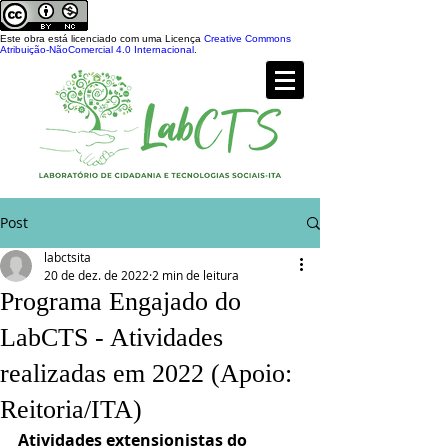
Este obra está licenciado com uma Licença
Creative Commons
Atribuição-NãoComercial 4.0 Internacional
.
Post
labctsita
20 de dez. de 2022
2 min de leitura
Programa Engajado do
LabCTS - Atividades
realizadas em 2022 (Apoio:
Reitoria/ITA)
Atividades extensionistas do 